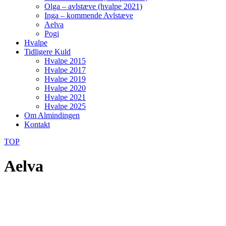
Olga – avlstæve (hvalpe 2021)
Inga – kommende Avlstæve
Aelva
Pogi
Hvalpe
Tidligere Kuld
Hvalpe 2015
Hvalpe 2017
Hvalpe 2019
Hvalpe 2020
Hvalpe 2021
Hvalpe 2025
Om Almindingen
Kontakt
TOP
Aelva