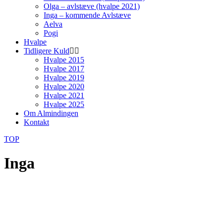
Olga – avlstæve (hvalpe 2021)
Inga – kommende Avlstæve
Aelva
Pogi
Hvalpe
Tidligere Kuld
Hvalpe 2015
Hvalpe 2017
Hvalpe 2019
Hvalpe 2020
Hvalpe 2021
Hvalpe 2025
Om Almindingen
Kontakt
TOP
Inga